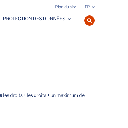
Plan du site
FR
PROTECTION DES DONNÉES
navbar.search.o
3) les droits + les droits + un maximum de